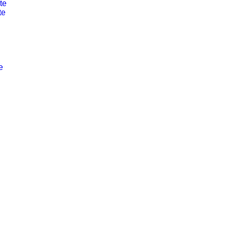
te
te
e