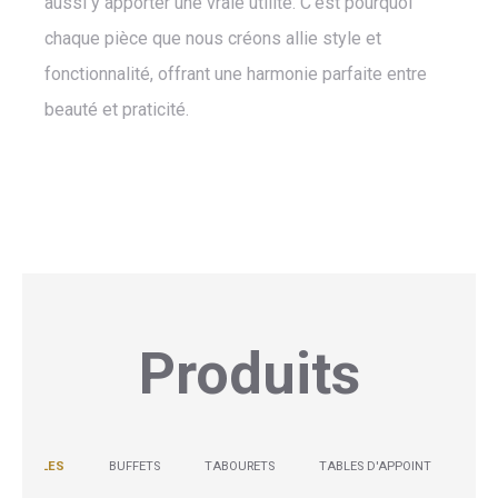
aussi y apporter une vraie utilité. C’est pourquoi
chaque pièce que nous créons allie style et
fonctionnalité, offrant une harmonie parfaite entre
beauté et praticité.
Produits
TABLES
BUFFETS
TABOURETS
TABLES D'APPOINT
CH