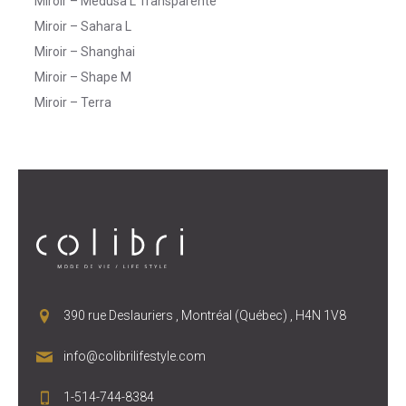
Miroir – Medusa L Transparente
Miroir – Sahara L
Miroir – Shanghai
Miroir – Shape M
Miroir – Terra
390 rue Deslauriers , Montréal (Québec) , H4N 1V8
info@colibrilifestyle.com
1-514-744-8384