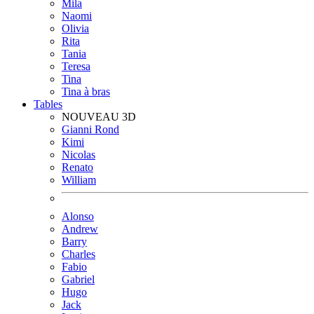
Mila
Naomi
Olivia
Rita
Tania
Teresa
Tina
Tina à bras
Tables
NOUVEAU 3D
Gianni Rond
Kimi
Nicolas
Renato
William
Alonso
Andrew
Barry
Charles
Fabio
Gabriel
Hugo
Jack