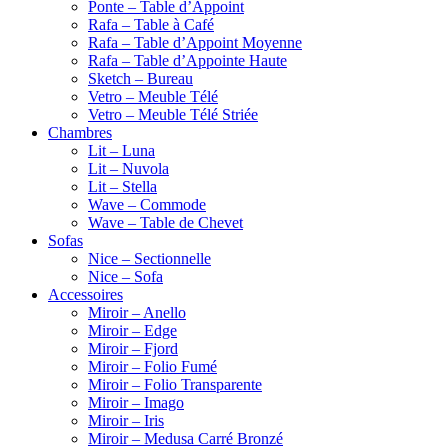
Ponte – Table d’Appoint
Rafa – Table à Café
Rafa – Table d’Appoint Moyenne
Rafa – Table d’Appointe Haute
Sketch – Bureau
Vetro – Meuble Télé
Vetro – Meuble Télé Striée
Chambres
Lit – Luna
Lit – Nuvola
Lit – Stella
Wave – Commode
Wave – Table de Chevet
Sofas
Nice – Sectionnelle
Nice – Sofa
Accessoires
Miroir – Anello
Miroir – Edge
Miroir – Fjord
Miroir – Folio Fumé
Miroir – Folio Transparente
Miroir – Imago
Miroir – Iris
Miroir – Medusa Carré Bronzé