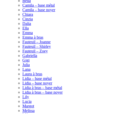
Bella
Camila – base métal
Camila – base noyer
Chiara
Cinzia
Dalia
Ella
Emma
Emma à bras
Fauteuil – Joanne
Fauteuil – Shirley
Fauteuil – Zoey
Gabriella
Gigi
Julia
Lana
Laura à bras
Lidia – base métal
Lidia – base noyer
Lidia à bras – base métal
Lidia à bras – base noyer
Lily
Lucia
Margot
Melissa