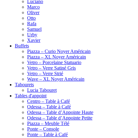
Luciano
Marco
Oliver
Otto
Rafa
Samuel
Urby
Xavier
Buffets
Piazza – Curio Noyer Américain
Piazza – XL Noyer Américain
Vetro – Porcelaine Statuario
Vetro – Verre Satiné Gris
Vetro – Verre Strié
Wave – XL Noyer Américain
Tabourets
Lucia Tabouret
Tables d'appoint
Centro – Table à Café
Odessa – Table à Café
Odessa – Table d’Appointe Haute
Odessa – Table d’Appointe Petite
Piazza – Meuble Télé
Ponte – Console
Ponte – Table à Café